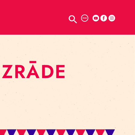
TELPU NOMA
ENG
KU IZRĀDE