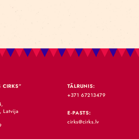
SĪT VAIRĀK
„RĪGAS CIRKS”
TĀLRUNIS: