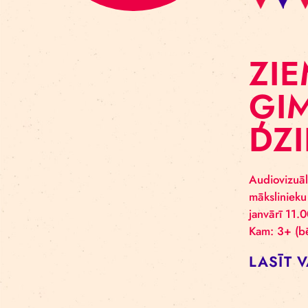
Z
Ģ
D
Audi
māks
janv
Kam: