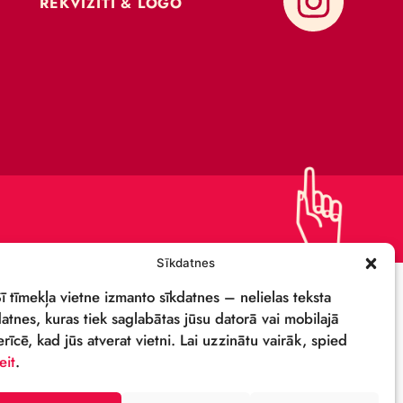
ATBALSTI CIRKU
KAPITĀLSABIEDRĪBA
IEPIRKUMI
PRIVĀTUMA POLITIKA
REKVIZĪTI & LOGO
M