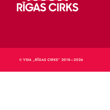
Merķeļa
Rīga, L
Reģ. Nr
40003