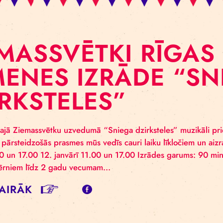
IEMASSVĒTKI RĪ
IMENES IZRĀDE
ZIRKSTELES”
ovizuālajā Ziemassvētku uzvedumā “Sniega dzirksteles”
linieku pārsteidzošās prasmes mūs vedīs cauri laiku lī
ārī 11.00 un 17.00 12. janvārī 11.00 un 17.00 Izrādes g
 3+ (bērniem līdz 2 gadu vecumam…