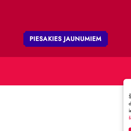
+371 67213479
 iela 4,
V-1050, Latvija
E-PASTS:
.:
cirks@cirks.lv
027789
PIESAKIES JAUNUMIE