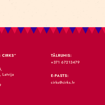
„RĪGAS CIRKS”
TĀLRUNIS:
+371 67213479