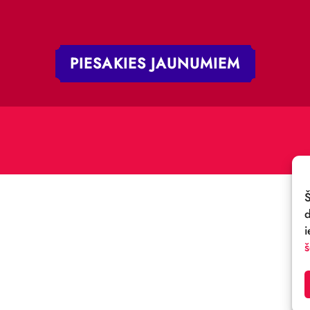
 iela 4,
V-1050, Latvija
E-PASTS:
.:
cirks@cirks.lv
027789
PIESAKIES JAUNUMIE