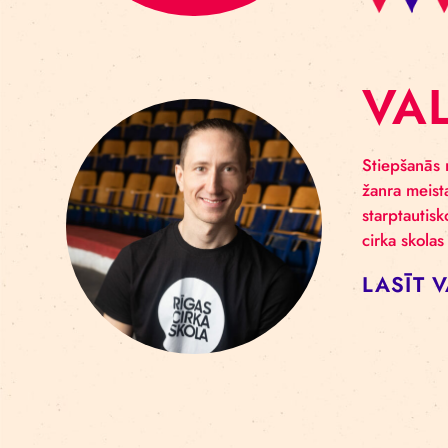
V
Stie
žanr
star
cirk
LA