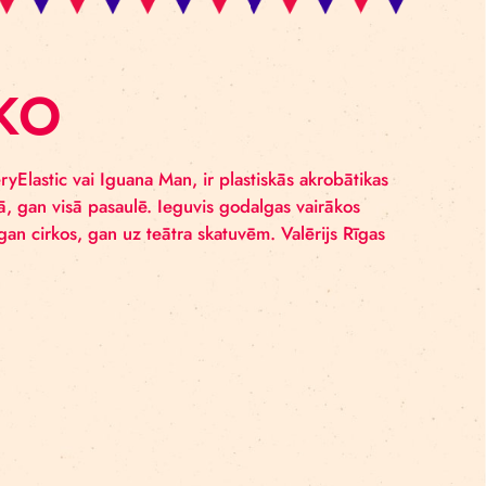
ARENKO
zinams kā ValeryElastic vai Iguana Man, ir plastiskās a
ktos gan Latvijā, gan visā pasaulē. Ieguvis godalgas va
aules valstīs – gan cirkos, gan uz teātra skatuvēm. Valē