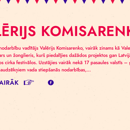
ALĒRIJS KOMIS
pšanās nodarbību vadītājs Valērijs Komisarenko, vairāk 
a meistars un žonglieris, kurš piedalījies dažādos proje
ptautiskos cirka festivālos. Uzstājies vairāk nekā 17 pas
a skolas audzēkņiem vada stiepšanās nodarbības,…
SĪT VAIRĀK