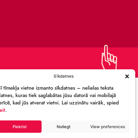
KAPITĀLSABIEDRĪBA
IEPIRKUMI
PRIVĀTUMA POLITIKA
REKVIZĪTI & LOGO
M