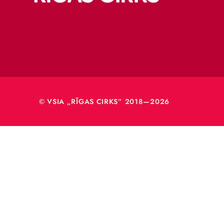
Merķeļa
Rīga, L
Reģ. Nr
40003
© VSIA „RĪGAS CIRKS” 2018—2026