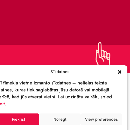
KAPITĀLSABIEDRĪBA
IEPIRKUMI
PRIVĀTUMA POLITIKA
REKVIZĪTI & LOGO
M