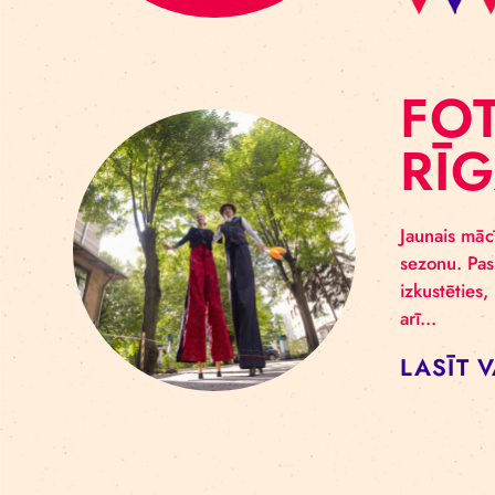
F
R
Jaun
sezo
izku
arī…
LA