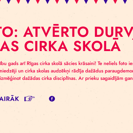
OTO: ATVĒRTO 
ĪGAS CIRKA SK
ais mācību gads arī Rīgas cirka skolā sācies krāsaini! T
nu. Pasniedzēji un cirka skolas audzēkņi rādīja dažād
stēties, izmēģinot dažādas cirka disciplīnas. Ar prieku 
SĪT VAIRĀK