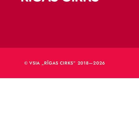
Merķeļa
Rīga, L
Reģ. Nr
40003
© VSIA „RĪGAS CIRKS” 2018—2026