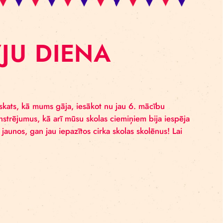
DURVJU DIENA
OLĀ
e neliels foto ieskats, kā mums gāja, iesākot nu jau 6. 
us paraugdemonstrējumus, kā arī mūsu skolas ciemiņiem
sagaidījām gan jaunos, gan jau iepazītos cirka skolas sk