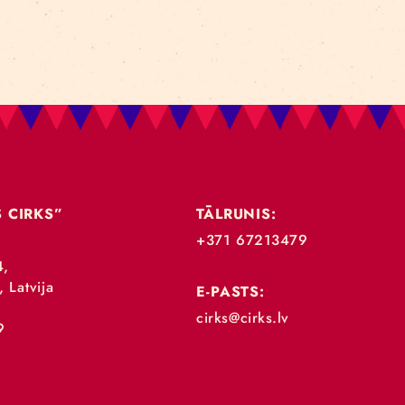
„RĪGAS CIRKS”
TĀLRUNIS:
+371 67213479