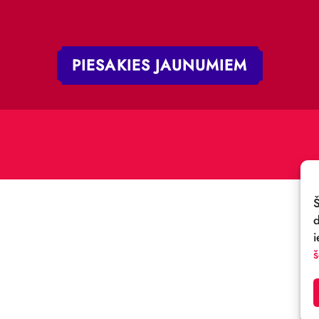
 iela 4,
V-1050, Latvija
E-PASTS:
.:
cirks@cirks.lv
027789
PIESAKIES JAUNUMIE