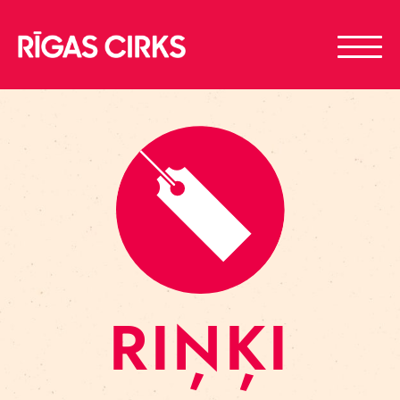
RIŅĶI