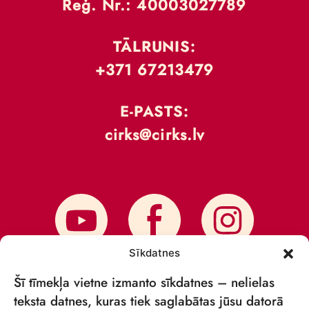
Reģ. Nr.: 40003027789
TĀLRUNIS:
+371 67213479
E-PASTS:
cirks@cirks.lv
Sīkdatnes
Šī tīmekļa vietne izmanto sīkdatnes – nelielas
teksta datnes, kuras tiek saglabātas jūsu datorā