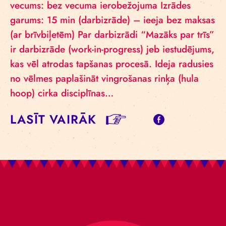
vecums: bez vecuma ierobežojuma Izrādes
garums: 15 min (darbizrāde) – ieeja bez maksas
(ar brīvbiļetēm) Par darbizrādi “Mazāks par trīs”
ir darbizrāde (work-in-progress) jeb iestudējums,
kas vēl atrodas tapšanas procesā. Ideja radusies
no vēlmes paplašināt vingrošanas rinķa (hula
hoop) cirka disciplīnas…
LASĪT VAIRĀK