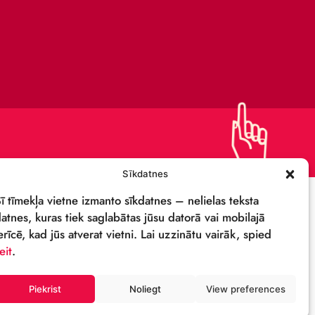
KAPITĀLSABIEDRĪBA
IEPIRKUMI
PRIVĀTUMA POLITIKA
REKVIZĪTI & LOGO
M