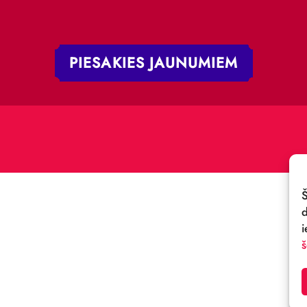
 iela 4,
V-1050, Latvija
E-PASTS:
.:
cirks@cirks.lv
027789
PIESAKIES JAUNUMIE