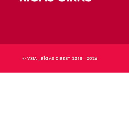
Merķeļa
Rīga, L
Reģ. Nr
40003
© VSIA „RĪGAS CIRKS” 2018—2026