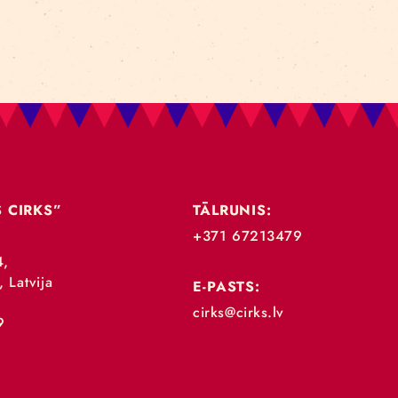
„RĪGAS CIRKS”
TĀLRUNIS:
+371 67213479