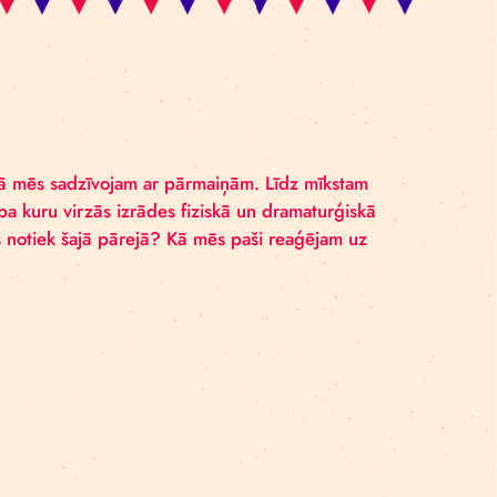
katienu vēro to, kā mēs sadzīvojam ar pārmaiņām. Līdz m
nes ir ass, pa kuru virzās izrādes fiziskā un dramat
tot vecākam. Kas notiek šajā pārejā? Kā mēs paši reaģē