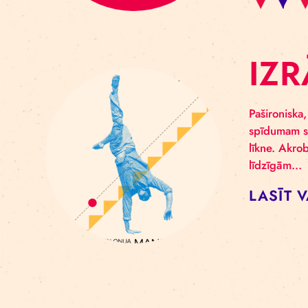
I
Paši
spīd
līkn
līd
LA