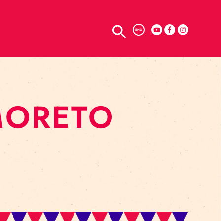
TELPU NOMA
ENG
S MORETO