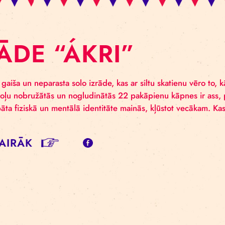
ZRĀDE “ÁKRI”
roniska, gaiša un neparasta solo izrāde, kas ar siltu s
umam soļu nobružātās un nogludinātās 22 pakāpienu kāp
e. Akrobāta fiziskā un mentālā identitāte mainās, kļūs
zīgām…
SĪT VAIRĀK