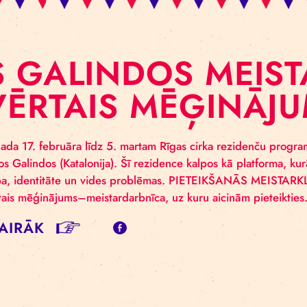
OS GALINDOS M
TVĒRTAIS MĒĢI
025. gada 17. februāra līdz 5. martam Rīgas cirka re
enība Los Galindos (Katalonija). Šī rezidence kalpos kā
enlīdzība, identitāte un vides problēmas. PIETEIKŠA
ks atvērtais mēģinājums–meistardarbnīca, uz kuru aici
SĪT VAIRĀK