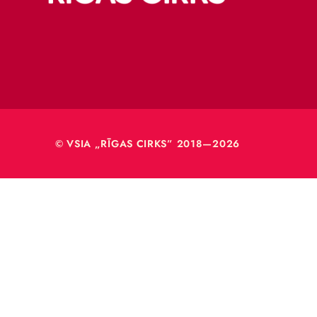
Merķeļa
Rīga, L
Reģ. Nr
40003
© VSIA „RĪGAS CIRKS” 2018—2026