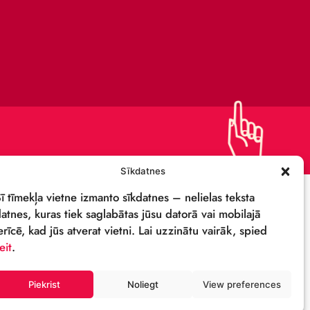
KAPITĀLSABIEDRĪBA
IEPIRKUMI
PRIVĀTUMA POLITIKA
REKVIZĪTI & LOGO
M