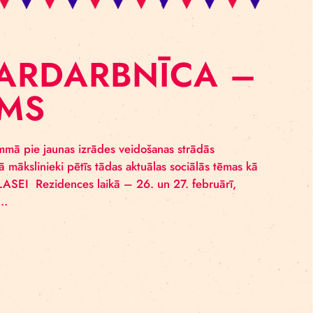
EISTARDARBNĪC
NĀJUMS
zidenču programmā pie jaunas izrādes veidošanas strā
 platforma, kurā mākslinieki pētīs tādas aktuālas sociāl
NĀS MEISTARKLASEI Rezidences laikā – 26. un 27. feb
nām pieteikties…