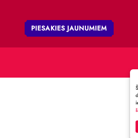
 iela 4,
V-1050, Latvija
E-PASTS:
.:
cirks@cirks.lv
027789
PIESAKIES JAUNUMIE