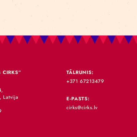
„RĪGAS CIRKS”
TĀLRUNIS:
+371 67213479