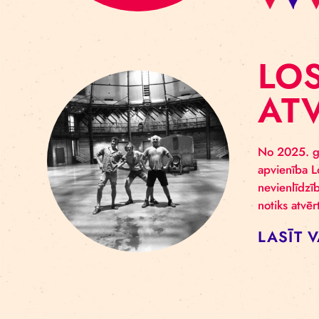
L
A
No 2
apvi
nevi
noti
LA