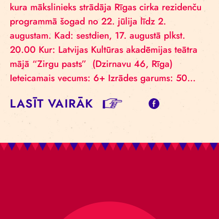
kura mākslinieks strādāja Rīgas cirka rezidenču
programmā šogad no 22. jūlija līdz 2.
augustam. Kad: sestdien, 17. augustā plkst.
20.00 Kur: Latvijas Kultūras akadēmijas teātra
mājā “Zirgu pasts” (Dzirnavu 46, Rīga)
Ieteicamais vecums: 6+ Izrādes garums: 50…
LASĪT VAIRĀK