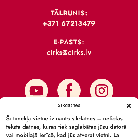
TĀLRUNIS:
+371 67213479
E-PASTS:
cirks@cirks.lv
Sīkdatnes
Šī tīmekļa vietne izmanto sīkdatnes – nelielas
teksta datnes, kuras tiek saglabātas jūsu datorā
vai mobilajā ierīcē, kad jūs atverat vietni. Lai
PIESAKIES JAUNUMIEM