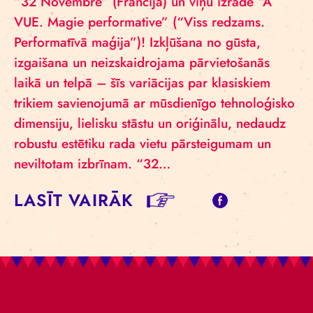
“32 Novembre” (Francija) un viņu izrāde “À
VUE. Magie performative” (“Viss redzams.
Performatīvā maģija”)! Izkļūšana no gūsta,
izgaišana un neizskaidrojama pārvietošanās
laikā un telpā – šīs variācijas par klasiskiem
trikiem savienojumā ar mūsdienīgo tehnoloģisko
dimensiju, lielisku stāstu un oriģinālu, nedaudz
robustu estētiku rada vietu pārsteigumam un
neviltotam izbrīnam. “32…
LASĪT VAIRĀK