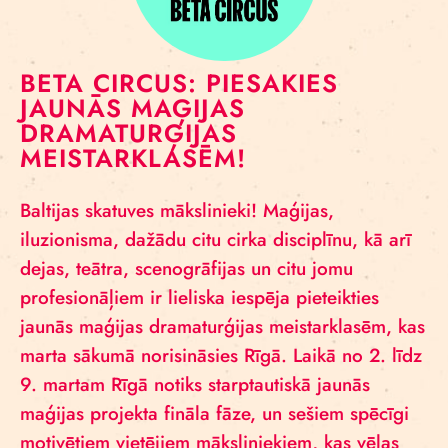
BETA CIRCUS: PIESAKIES
JAUNĀS MAĢIJAS
DRAMATURĢIJAS
MEISTARKLASĒM!
Baltijas skatuves mākslinieki! Maģijas,
iluzionisma, dažādu citu cirka disciplīnu, kā arī
dejas, teātra, scenogrāfijas un citu jomu
profesionāļiem ir lieliska iespēja pieteikties
jaunās maģijas dramaturģijas meistarklasēm, kas
marta sākumā norisināsies Rīgā. Laikā no 2. līdz
9. martam Rīgā notiks starptautiskā jaunās
maģijas projekta fināla fāze, un sešiem spēcīgi
motivētiem vietējiem māksliniekiem, kas vēlas