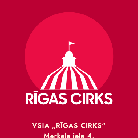
VSIA „RĪGAS CIRKS”
Merķeļa iela 4,