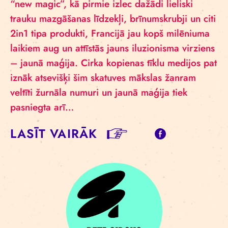
“new magic”, kā pirmie izlec dažādi lieliski
trauku mazgāšanas līdzekļi, brīnumskrubji un citi
2in1 tipa produkti, Francijā jau kopš milēniuma
laikiem aug un attīstās jauns iluzionisma virziens
– jaunā maģija. Cirka kopienas tīklu medijos pat
iznāk atsevišķi šim skatuves mākslas žanram
veltīti žurnāla numuri un jaunā maģija tiek
pasniegta arī…
LASĪT VAIRĀK