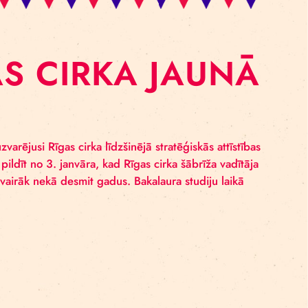
RĪGAS CIRKA JA
cekļa amatu uzvarējusi Rīgas cirka līdzšinējā stratēģisk
nākumus sāks pildīt no 3. janvāra, kad Rīgas cirka šābr
mu saistīta jau vairāk nekā desmit gadus. Bakalaura stud