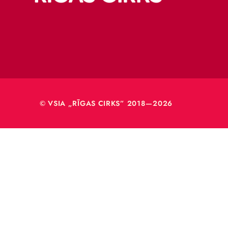
Merķeļa
Rīga, L
Reģ. Nr
40003
© VSIA „RĪGAS CIRKS” 2018—2026