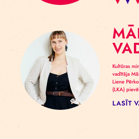
M
V
Kult
vadī
Lien
(LKA
LA