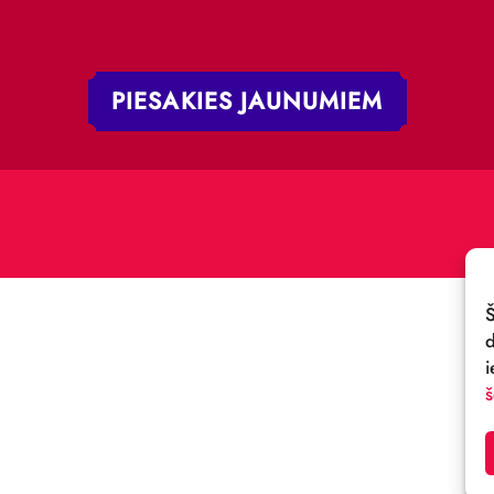
 iela 4,
V-1050, Latvija
E-PASTS:
.:
cirks@cirks.lv
027789
PIESAKIES JAUNUMIE