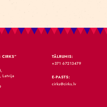
„RĪGAS CIRKS”
TĀLRUNIS:
+371 67213479