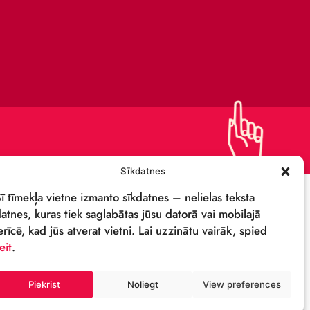
KAPITĀLSABIEDRĪBA
IEPIRKUMI
PRIVĀTUMA POLITIKA
REKVIZĪTI & LOGO
M