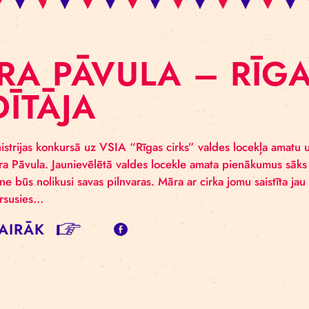
ĀRA PĀVULA – 
ADĪTĀJA
ūras ministrijas konkursā uz VSIA “Rīgas cirks” valdes lo
tāja Māra Pāvula. Jaunievēlētā valdes locekle amata pie
e Pērkone būs nolikusi savas pilnvaras. Māra ar cirka jo
) pievērsusies…
SĪT VAIRĀK