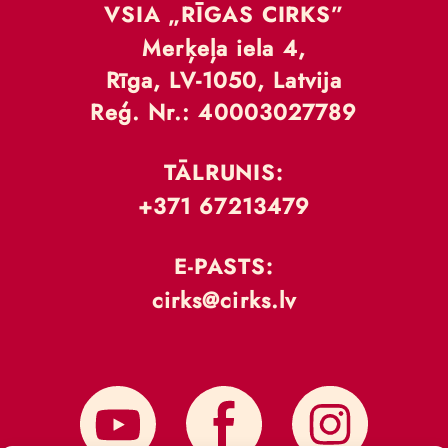
VSIA „RĪGAS CIRKS”
Merķeļa iela 4,
Rīga, LV-1050, Latvija
Reģ. Nr.: 40003027789
TĀLRUNIS:
+371 67213479
E-PASTS:
cirks@cirks.lv