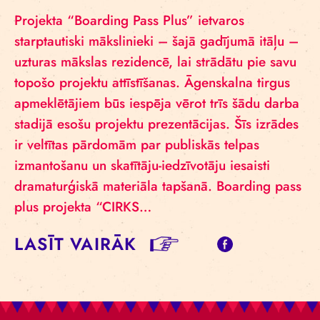
Projekta “Boarding Pass Plus” ietvaros
starptautiski mākslinieki – šajā gadījumā itāļu –
uzturas mākslas rezidencē, lai strādātu pie savu
topošo projektu attīstīšanas. Āgenskalna tirgus
apmeklētājiem būs iespēja vērot trīs šādu darba
stadijā esošu projektu prezentācijas. Šīs izrādes
ir veltītas pārdomām par publiskās telpas
izmantošanu un skatītāju-iedzīvotāju iesaisti
dramaturģiskā materiāla tapšanā. Boarding pass
plus projekta “CIRKS…
LASĪT VAIRĀK