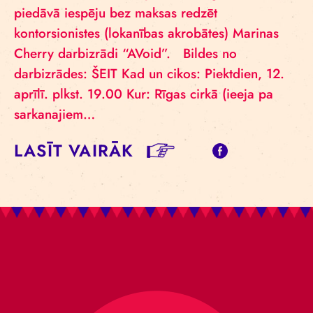
piedāvā iespēju bez maksas redzēt
kontorsionistes (lokanības akrobātes) Marinas
Cherry darbizrādi “AVoid”. Bildes no
darbizrādes: ŠEIT Kad un cikos: Piektdien, 12.
aprīlī. plkst. 19.00 Kur: Rīgas cirkā (ieeja pa
sarkanajiem…
LASĪT VAIRĀK