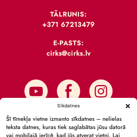
TĀLRUNIS:
+371 67213479
E-PASTS:
cirks@cirks.lv
Sīkdatnes
Šī tīmekļa vietne izmanto sīkdatnes – nelielas
teksta datnes, kuras tiek saglabātas jūsu datorā
vai mobilajā ierīcē, kad jūs atverat vietni. Lai
PIESAKIES JAUNUMIEM