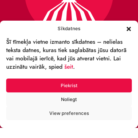
Sīkdatnes
Šī tīmekļa vietne izmanto sīkdatnes – nelielas
teksta datnes, kuras tiek saglabātas jūsu datorā
vai mobilajā ierīcē, kad jūs atverat vietni. Lai
VSIA „RĪGAS CIRKS”
uzzinātu vairāk, spied
šeit
.
Merķeļa iela 4,
Rīga, LV-1050 Latvija
Piekrist
Reģ. nr: 40003027789
Noliegt
ТЕЛЕФОН:
View preferences
+371 67213479