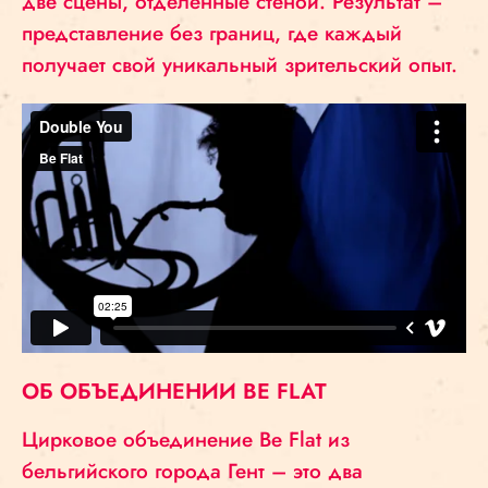
две сцены, отделенные стеной. Результат –
представление без границ, где каждый
получает свой уникальный зрительский опыт.
ОБ ОБЪЕДИНЕНИИ BE FLAT
Цирковое объединение Be Flat из
бельгийского города Гент – это два