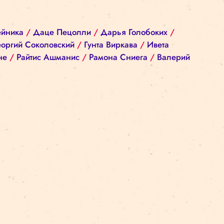
нд
/
Байба Рейника
/
Даце Пецолли
/
Дарья Голо
риэль Гот
/
Георгий Соколовский
/
Гунта Виркава
/
Марите Милне
/
Райтис Ашманис
/
Рамона Сниег