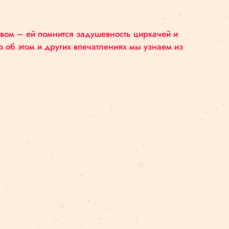
норечия и, безусловно, харизма.
ко добрым словом – ей помнится задушевность цир
импиадой – но об этом и других впечатлениях мы у