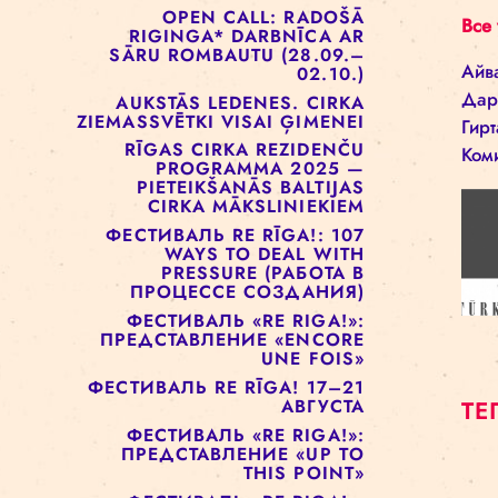
ОТКРЫТЫХ ДВЕРЕЙ!
РИЖСКАЯ ЦИРКОВАЯ
ШКОЛА РЕАЛИЗУЕТ ПРОЕКТ
СОЦИАЛЬНОГО ЦИРКА ДЛЯ
ДЕТЕЙ
OPEN CALL: RADOŠĀ
RIGINGA* DARBNĪCA AR
SĀRU ROMBAUTU (28.09.–
02.10.)
AUKSTĀS LEDENES. CIRKA
ZIEMASSVĒTKI VISAI ĢIMENEI
RĪGAS CIRKA REZIDENČU
PROGRAMMA 2025 —
PIETEIKŠANĀS BALTIJAS
CIRKA MĀKSLINIEKIEM
ФЕСТИВАЛЬ RE RĪGA!: 107
WAYS TO DEAL WITH
PRESSURE (РАБОТА В
ПРОЦЕССЕ СОЗДАНИЯ)
ФЕСТИВАЛЬ «RE RIGA!»: