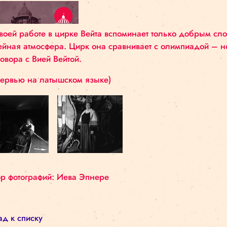
хорошие актерские данные, талант крас
О своей работе в цирке Вейта вспоминает толь
семейная атмосфера. Цирк она сравнивает с ол
разговора с Вией Вейтой.
(Интервью на латышском языке)