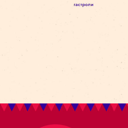
Новый сезон
Архитектурa
архив
circus in the city
Kolektiv Lapso Cirk
attālināti
Amer i Africa
Ovvio
цирковая школа
реновация
darbizrāde
Bestia
Циркв городе
батуты
akrobātika
gravitācija
манипуляция
объектами
гастроли