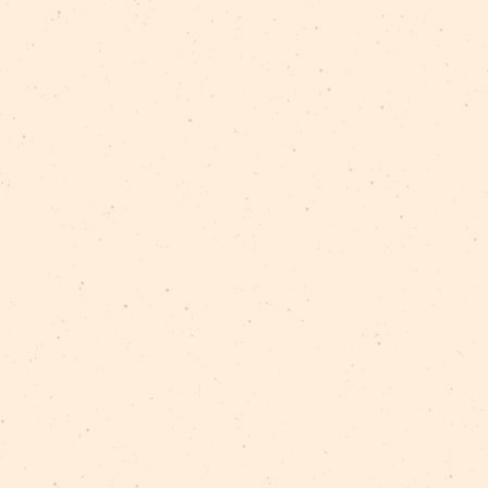
ТЕГИ:
vēsture
Rīgas cirka stāsti