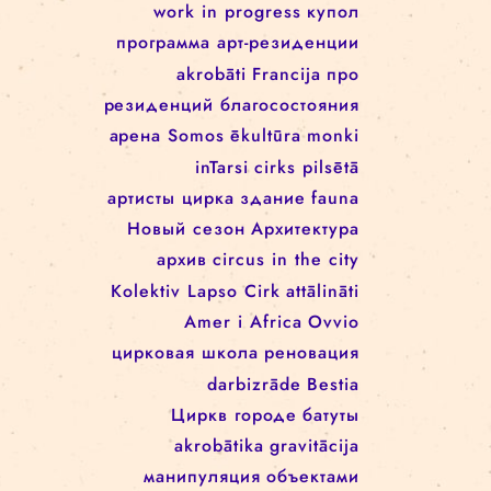
Rīgas cirks
Школа цирка
arēna
Re Rīga!
Rīgas cirkā notiek
Занятия
rigascirks
реконструкция
представления
machine de cirque
cirque
для детей
svalbard
festivāls
work in progress
work in progress
купол
программa арт-резиденции
akrobāti
Francija
про
резиденций благосостояния
арена
Somos
ēkultūra
monki
inTarsi
cirks pilsētā
артисты цирка
здание
fauna