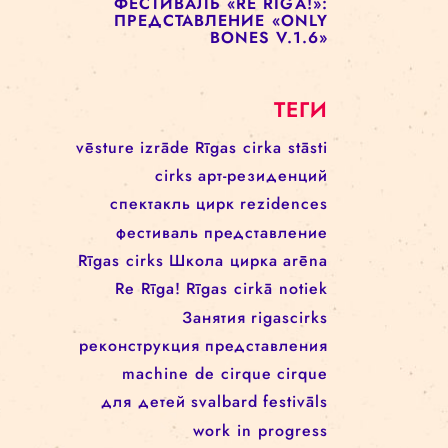
ПРЕДСТАВЛЕНИЕ «ENCORE
UNE FOIS»
ФЕСТИВАЛЬ RE RĪGA! 17–21
АВГУСТА
ФЕСТИВАЛЬ «RE RIGA!»:
ПРЕДСТАВЛЕНИЕ «UP TO
THIS POINT»
ФЕСТИВАЛЬ «RE RIGA!»:
ПРЕДСТАВЛЕНИЕ «ONLY
BONES V.1.6»
ТЕГИ
vēsture
izrāde
Rīgas cirka stāsti
cirks
арт-резиденций
спектакль
цирк
rezidences
фестиваль
представление