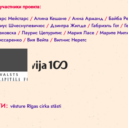
Автор фотографий: Иева Эпнере
Назад к списку
Все участники проекта:
Айварс Мейстарс
/
Алина Кешане
/
Анна Арма
Дариус Шчеснулевичюс
/
Дзинтра Жилде
/
Габ
Гиртаковска
/
Лаурис Цепуритис
/
Мария Ласе
Комиссаренко
/
Вия Вейта
/
Вилнис Неретс