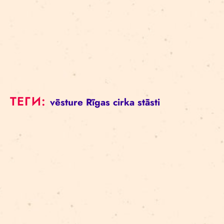
ТЕГИ:
vēsture
Rīgas cirka stāsti