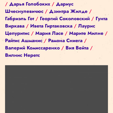
/
Дарья Голобоких
/
Дариус
Шчеснулевичюс
/
Дзинтра Жилде
/
Габриэль Гот
/
Георгий Соколовский
/
Гунта
Виркава
/
Ивета Гиртаковска
/
Лаурис
Цепуритис
/
Мария Ласе
/
Марите Милне
/
Райтис Ашманис
/
Рамона Сниега
/
Валерий Комиссаренко
/
Вия Вейта
/
Вилнис Неретс