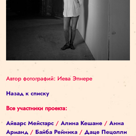
Автор фотографий: Иева Эпнере
Назад к списку
Все участники проекта:
Айварс Мейстарс
/
Алина Кешане
/
Анна
Арманд
/
Байба Рейника
/
Даце Пецолли