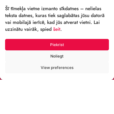
Šī tīmekļa vietne izmanto sīkdatnes – nelielas
teksta datnes, kuras tiek saglabātas jūsu datorā
vai mobilajā ierīcē, kad jūs atverat vietni. Lai
VSIA „RĪGAS CIRKS”
uzzinātu vairāk, spied
šeit
.
Merķeļa iela 4,
Rīga, LV-1050 Latvija
Piekrist
Reģ. nr: 40003027789
Noliegt
ТЕЛЕФОН:
View preferences
+371 67213479
ЭЛ. ПОЧТА:
cirks@cirks.lv