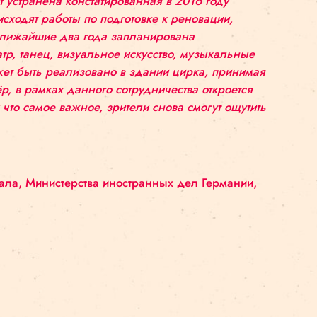
ассказывает:
:
««SURVIVAL KIT символичный гость
ку исполняется 130 лет и в этом году будет законч
е с чем будет устранена констатированная в 2016 
ко пока происходят работы по подготовке к ренов
оприятия. На ближайшие два года запланирована
ебя цирк, театр, танец, визуальное искусство, му
ством и что может быть реализовано в здании цирк
ытный партнёр, в рамках данного сотрудничества о
омещений, и что самое важное, зрители снова смо
урного капитала, Министерства иностранных дел 