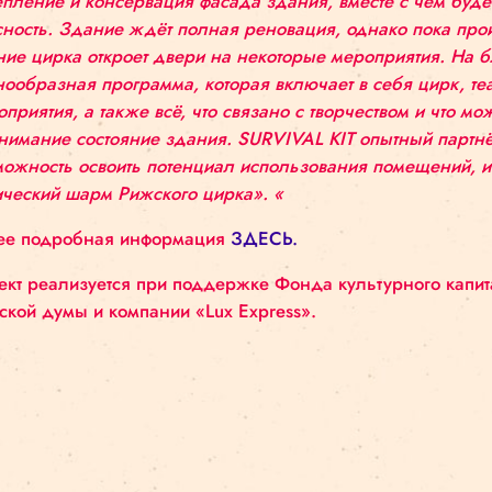
Член правления Рижского цирка Инара Кехре р
цирка в новом сезоне. В этом году Рижскому цир
укрепление и консервация фасада здания, вмест
опасность. Здание ждёт полная реновация, одна
здание цирка откроет двери на некоторые мер
разнообразная программа, которая включает в с
мероприятия, а также всё, что связано с творче
во внимание состояние здания. SURVIVAL KIT оп
возможность освоить потенциал использования п
магический шарм Рижского цирка». «
Более подробная информация
ЗДЕСЬ.
Проект реализуется при поддержке Фонда культ
Рижской думы и компании «Lux Express».