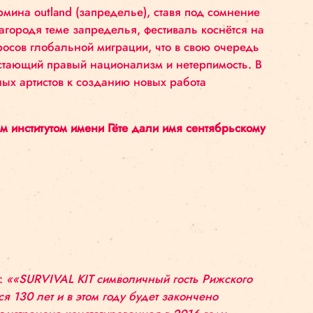
в майе 2019 года пройдут заключительные мероприя
 осознание термина outland (запределье), ставя по
зделение. Благородя теме запределья, фестиваль 
в целом вопросов глобальной миграции, что в св
 расизм, возрастающий правый национализм и нетер
ак и зарубежных артистов к созданию новых работ
стно с Рижским институтом имени Гёте дали имя се
le”.