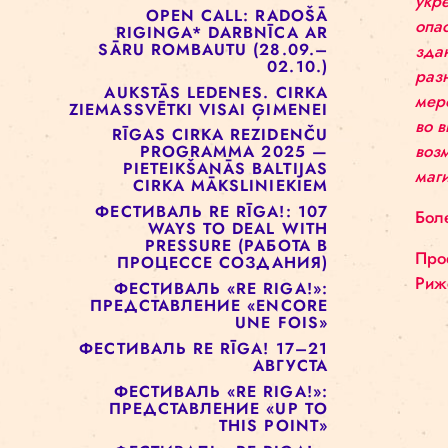
ОТКРЫТЫХ ДВЕРЕЙ!
РИЖСКАЯ ЦИРКОВАЯ
ШКОЛА РЕАЛИЗУЕТ ПРОЕКТ
СОЦИАЛЬНОГО ЦИРКА ДЛЯ
ДЕТЕЙ
OPEN CALL: RADOŠĀ
RIGINGA* DARBNĪCA AR
SĀRU ROMBAUTU (28.09.–
02.10.)
AUKSTĀS LEDENES. CIRKA
ZIEMASSVĒTKI VISAI ĢIMENEI
RĪGAS CIRKA REZIDENČU
PROGRAMMA 2025 —
PIETEIKŠANĀS BALTIJAS
CIRKA MĀKSLINIEKIEM
ФЕСТИВАЛЬ RE RĪGA!: 107
WAYS TO DEAL WITH
PRESSURE (РАБОТА В
ПРОЦЕССЕ СОЗДАНИЯ)
ФЕСТИВАЛЬ «RE RIGA!»: