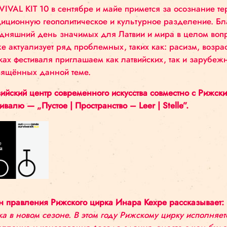
партнёрами институтом Рижским имени Гёте, и 
фестиваля (место ещё не определено).
SURVIVAL KIT 10 в сентябре и майе примется за
традиционную геополитическое и культурное ра
сегодняшний день значимых для Латвии и мира 
также актуализует ряд проблемных, таких как:
рамках фестиваля приглашаем как латвийских, т
посвящённых данной теме.
Латвийский центр современного искусства совме
фестивалю — „Пустое | Пространство – Leer | Stel