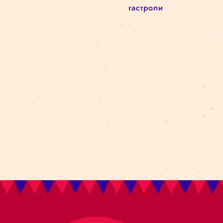
Новый сезон
Архитектурa
архив
circus in the city
Kolektiv Lapso Cirk
attālināti
Amer i Africa
Ovvio
цирковая школа
реновация
darbizrāde
Bestia
Циркв городе
батуты
akrobātika
gravitācija
манипуляция
объектами
гастроли