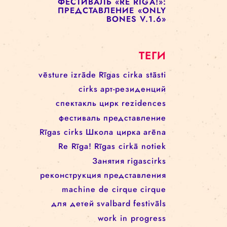
ПРЕДСТАВЛЕНИЕ «ENCORE
UNE FOIS»
ФЕСТИВАЛЬ RE RĪGA! 17–21
АВГУСТА
ФЕСТИВАЛЬ «RE RIGA!»:
ПРЕДСТАВЛЕНИЕ «UP TO
THIS POINT»
ФЕСТИВАЛЬ «RE RIGA!»:
ПРЕДСТАВЛЕНИЕ «ONLY
BONES V.1.6»
ТЕГИ
vēsture
izrāde
Rīgas cirka stāsti
cirks
арт-резиденций
спектакль
цирк
rezidences
фестиваль
представление