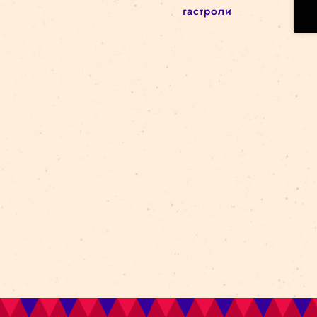
Новый сезон
Архитектурa
архив
circus in the city
Kolektiv Lapso Cirk
attālināti
Amer i Africa
Ovvio
цирковая школа
реновация
darbizrāde
Bestia
Циркв городе
батуты
akrobātika
gravitācija
манипуляция
объектами
гастроли