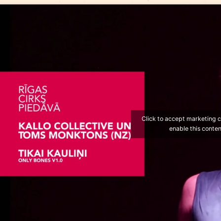
в котором участвуют два клоуна, получило наг
на фестивале
Fringe
в Окленде в 2015 году.
Билеты на представления можно приобрести до 18
15 до 20 евро. Первые билеты можно будет купи
предусмотрено для зрителей в возрасте от 7 лет.
Материалы для масс-медиа о Томе Монктоне:
ht
Билеты:
Bilesuserviss