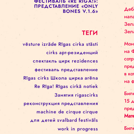
ПРЕДСТАВЛЕНИЕ «ENCORE
UNE FOIS»
ФЕСТИВАЛЬ RE RĪGA! 17–21
АВГУСТА
ФЕСТИВАЛЬ «RE RIGA!»:
ПРЕДСТАВЛЕНИЕ «UP TO
THIS POINT»
ФЕСТИВАЛЬ «RE RIGA!»:
ПРЕДСТАВЛЕНИЕ «ONLY
BONES V.1.6»
ТЕГИ
vēsture
izrāde
Rīgas cirka stāsti
cirks
арт-резиденций
спектакль
цирк
rezidences
фестиваль
представление