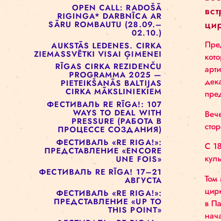
ОТКРЫТЫХ ДВЕРЕЙ!
РИЖСКАЯ ЦИРКОВАЯ
ШКОЛА РЕАЛИЗУЕТ ПРОЕКТ
СОЦИАЛЬНОГО ЦИРКА ДЛЯ
ДЕТЕЙ
OPEN CALL: RADOŠĀ
RIGINGA* DARBNĪCA AR
SĀRU ROMBAUTU (28.09.–
02.10.)
AUKSTĀS LEDENES. CIRKA
ZIEMASSVĒTKI VISAI ĢIMENEI
RĪGAS CIRKA REZIDENČU
PROGRAMMA 2025 —
PIETEIKŠANĀS BALTIJAS
CIRKA MĀKSLINIEKIEM
ФЕСТИВАЛЬ RE RĪGA!: 107
WAYS TO DEAL WITH
PRESSURE (РАБОТА В
ПРОЦЕССЕ СОЗДАНИЯ)
ФЕСТИВАЛЬ «RE RIGA!»: