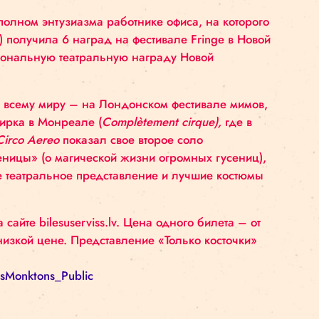
иге мастер-классы для студентов Латвийской акад
поделится знанием искусства клоунады и своим оп
а, родился в Новой Зеландии. Изначально артист о
 школе Новой Зеландии
CircoArts
, в возрасте 17 ле
ма Жака Лекока (
Jacques Lecoq
) – именно здесь М
В данный момент артист живет в Хельсинки в Финл
ry
(о каком-то полном энтузиазма работнике офиса, 
с собой обед) получила 6 наград на фестивале Fri
лучил профессиональную театральную награду Ново
 фестивалях по всему миру – на Лондонском фестив
овременного цирка в Монреале (
Complètement cirqu
ой компанией
Circo Aereo
показал свое второе соло
ля детей «Гусеницы» (о магической жизни огромных