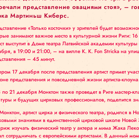
«Это практически чудо, что несмотря
несколькими представлениями выступ
чудо заключается в том, что практич
возможно достичь такого эффекта. Н
встречали представление овациями с
цирка Мартиньш Киберс.
Представление «Только косточки» у зрителей бу
которые занимают важное место в культурной жиз
артист выступит в Доме театра Латвийской акаде
декабря, в 19:00 и 21:00, – на вилле K. K. Fon 
представления – 45 минут.
Вечером 17 декабря после представления артист
стороне представления и повседневной жизни ар