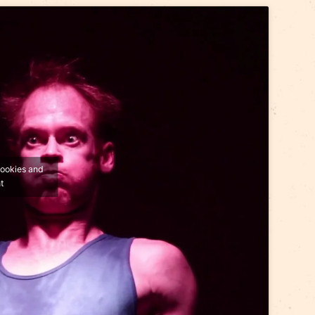
рады за лучшее театральное представление и лучш
 октября на сайте bilesuserviss.lv. Цена одного б
ть по более низкой цене. Представление «Только 
tp://ej.uz/TomsMonktons_Public