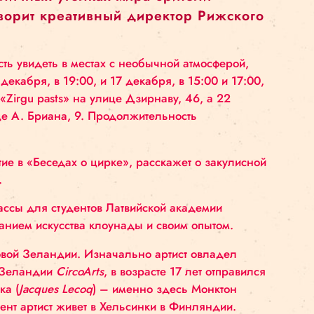
 на занятость, в праздничное время в Р
ит артист такой величины, как Монкто
ески только с помощью тела и мимики л
е зря в различных уголках мира зрител
тоя», – говорит креативный директор 
дет возможность увидеть в местах с необычной атм
ни Риги: 16 декабря, в 19:00, и 17 декабря, в 15:
мии культуры «Zirgu pasts» на улице Дзирнаву, 46,
Stricka на улице А. Бриана, 9. Продолжительность
 примет участие в «Беседах о цирке», расскажет о
тиста-клоуна.