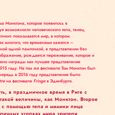
ь профессиональной и личной клоунады, который п
а. Билеты будут доступны в ограниченном количес
дставление Тома Монктона, которое появилось в
tive
. Используя возможности человеческого тела, т
 «Только косточки» показывается мир, в котором
о достичь так многого, что временами кажется –
ены, освещенной одной лампочкой, в представлен
и артиста и воображение, рождается переживание, 
ие было удостоено награды как лучшее представле
Зеландии в 2015 году. На том же фестивале Том М
rmer.
В свою очередь в 2016 году представление б
 Physical Theatre
на фестивале
Fringe
в Эдинбурге.