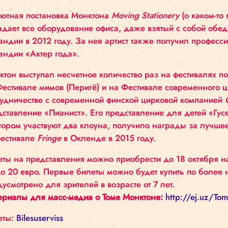
С 18 по 21 декабря Монктон также проведет в Р
культуры и будущих цирковых профессионалов, 
Том Монктон, артист цирка и физического театр
цирковыми знаниями в единственной цирковой
в Париж изучать физический театр у актера и ми
начал сотрудничать с европейскими артистами. 
Дебютная постановка Монктона
Moving Statione
нападает все оборудование офиса, даже взятый 
Зеландии в 2012 году. За нее артист также по
Зеландии «Актер года».
Монктон выступал несчетное количество раз на
на Фестивале мимов (Перигё) и на Фестивале с
сотрудничестве с современной финской цирков
представление «Пианист». Его представление д