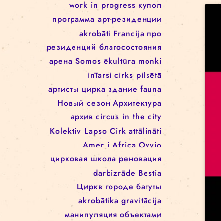
Rīgas cirks
Школа цирка
arēna
Re Rīga!
Rīgas cirkā notiek
Занятия
rigascirks
реконструкция
представления
machine de cirque
cirque
для детей
svalbard
festivāls
work in progress
work in progress
купол
программa арт-резиденции
akrobāti
Francija
про
резиденций благосостояния
арена
Somos
ēkultūra
monki
inTarsi
cirks pilsētā
артисты цирка
здание
fauna