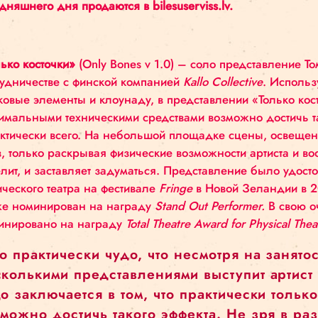
яркий пример виртуозной, полной юмора, очен
разнообразие и возможности современного цирк
сегодняшнего дня продаются в
bilesuserviss.lv.
«Только косточки»
(Only Bones v 1.0) – соло пре
сотрудничестве с финской компанией
Kallo Collec
цирковые элементы и клоунаду, в представлении
минимальными техническими средствами возможн
практически всего. На небольшой площадке сц
слов, только раскрывая физические возможност
веселит, и заставляет задуматься. Представлен
физического театра на фестивале
Fringe
в Новой 
также номинирован на награду
Stand Out Perfo
номинировано на награду
Total Theatre Award for