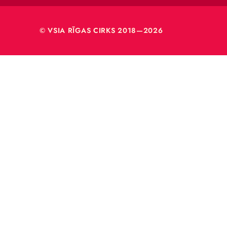
VSIA 
Merķeļa
Rīga, L
Reģ. nr
40003