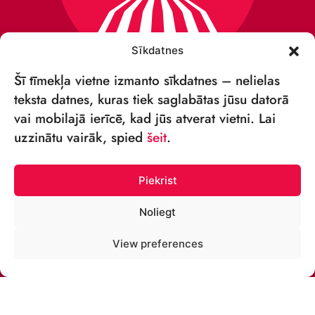
Sīkdatnes
Šī tīmekļa vietne izmanto sīkdatnes – nelielas
teksta datnes, kuras tiek saglabātas jūsu datorā
vai mobilajā ierīcē, kad jūs atverat vietni. Lai
VSIA „RĪGAS CIRKS”
uzzinātu vairāk, spied
šeit
.
Merķeļa iela 4,
Rīga, LV-1050 Latvija
Piekrist
Reģ. nr: 40003027789
Noliegt
ТЕЛЕФОН:
View preferences
+371 67213479
ЭЛ. ПОЧТА: