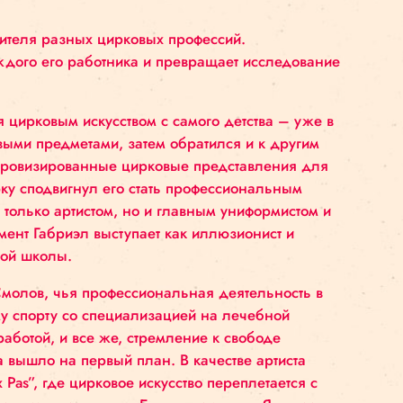
:
ыре представителя разных цирковых профессий.
 с цирком каждого его работника и превращает и
нтересовался цирковым искусством с самого детст
личными бытовыми предметами, затем обратился и 
низовывал импровизированные цирковые представ
абриэла к цирку сподвигнул его стать профессион
, где стал не только артистом, но и главным униф