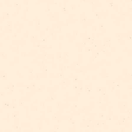
сей Смолов
улите