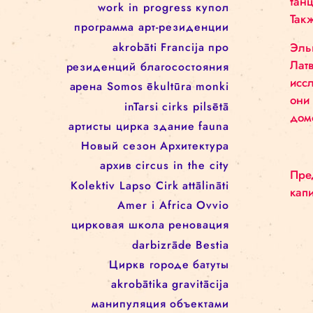
Rīgas cirks
Школа цирка
arēna
Re Rīga!
Rīgas cirkā notiek
Занятия
rigascirks
реконструкция
представления
machine de cirque
cirque
для детей
svalbard
festivāls
work in progress
work in progress
купол
программa арт-резиденции
akrobāti
Francija
про
резиденций благосостояния
арена
Somos
ēkultūra
monki
inTarsi
cirks pilsētā
артисты цирка
здание
fauna