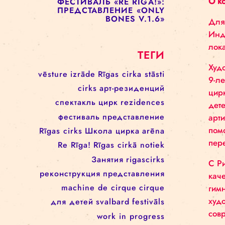
ПРЕДСТАВЛЕНИЕ «ENCORE
UNE FOIS»
ФЕСТИВАЛЬ RE RĪGA! 17–21
АВГУСТА
ФЕСТИВАЛЬ «RE RIGA!»:
ПРЕДСТАВЛЕНИЕ «UP TO
THIS POINT»
ФЕСТИВАЛЬ «RE RIGA!»:
ПРЕДСТАВЛЕНИЕ «ONLY
BONES V.1.6»
ТЕГИ
vēsture
izrāde
Rīgas cirka stāsti
cirks
арт-резиденций
спектакль
цирк
rezidences
фестиваль
представление