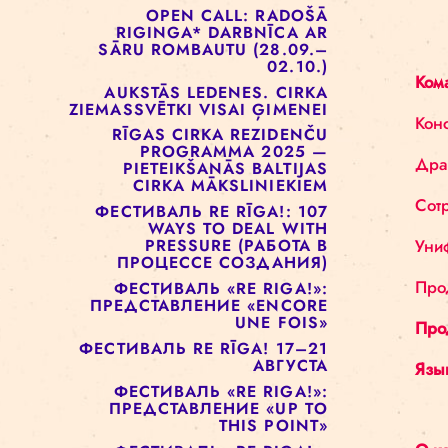
ОТКРЫТЫХ ДВЕРЕЙ!
РИЖСКАЯ ЦИРКОВАЯ
ШКОЛА РЕАЛИЗУЕТ ПРОЕКТ
СОЦИАЛЬНОГО ЦИРКА ДЛЯ
ДЕТЕЙ
OPEN CALL: RADOŠĀ
RIGINGA* DARBNĪCA AR
SĀRU ROMBAUTU (28.09.–
02.10.)
AUKSTĀS LEDENES. CIRKA
ZIEMASSVĒTKI VISAI ĢIMENEI
RĪGAS CIRKA REZIDENČU
PROGRAMMA 2025 —
PIETEIKŠANĀS BALTIJAS
CIRKA MĀKSLINIEKIEM
ФЕСТИВАЛЬ RE RĪGA!: 107
WAYS TO DEAL WITH
PRESSURE (РАБОТА В
ПРОЦЕССЕ СОЗДАНИЯ)
ФЕСТИВАЛЬ «RE RIGA!»: