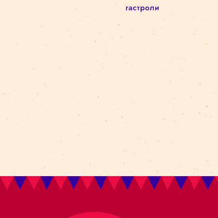
Новый сезон
Архитектурa
архив
circus in the city
Kolektiv Lapso Cirk
attālināti
Amer i Africa
Ovvio
цирковая школа
реновация
darbizrāde
Bestia
Циркв городе
батуты
akrobātika
gravitācija
манипуляция
объектами
гастроли