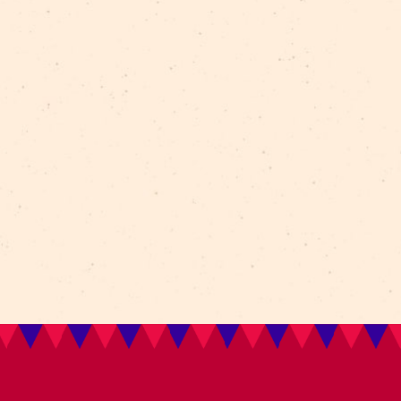
Представление подготовлено при поддержке це
капитала “Латвийская школьная сумка” в рамках