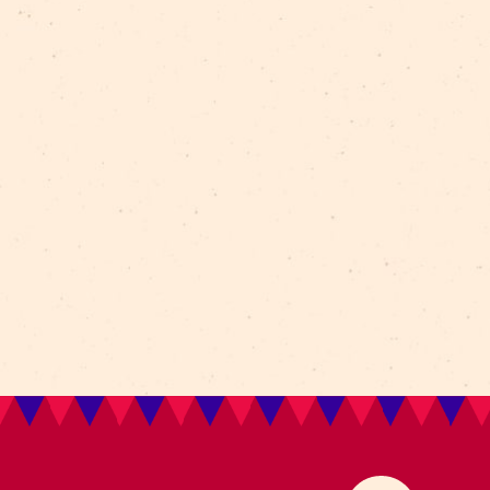
левой программы Государственного фонда культур
 празднования столетия Латвии.