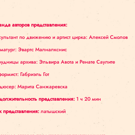
Команда авторов представления:
Консультант по движению и артист цирка: Алек
Драматург: Эвартс Малналкснис
Сотрудницы архива: Эльвира Авота и Ренате Са
Униформист: Габриэль Гот
Продюсер: Марита Санжаревска