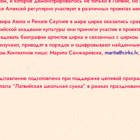
помощником дрессировщика диких животных. На
передает свои знания и опыт воспитанниками Р
C Рижской цирковой школой связан и артист ци
качестве дипломированного специалиста по озд
гимнастике долгое время была связана с реабил
художественного самовыражения в сфере цирково
современного цирка Алексей выступал в представ
танцем, и которое демонстрировалось не только 
Также Алексей регулярно участвует в различны
Эльвира Авота и Ренате Саулите в мире цирка о
Латвийской академии культуры они приняли учас
исследовать биографии артистов цирка и связа
они изучают, приводят в порядок и оцифровыва
домом.Контактное лицо: Марита Санжаревска
,
m