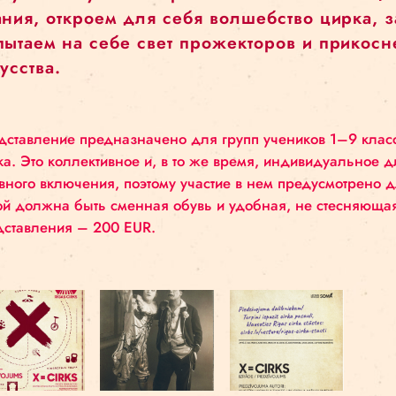
легенды. При деятельном участии п
распутаем клубок исторических собы
здания, откроем для себя волшебств
Испытаем на себе свет прожекторов 
искусства.
Представление предназначено для групп учени
цирка. Это коллективное и, в то же время, ин
активного включения, поэтому участие в нем пр
собой должна быть сменная обувь и удобная, 
представления – 200 EUR.