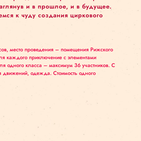
редставителей разных цирковых профе
тий и мифов. Пройдя по лабиринтам ст
о цирка, заглянув и в прошлое, и в бу
и прикоснемся к чуду создания цирко
ков 1–9 классов, место проведения – помещения 
дивидуальное для каждого приключение с элемента
едусмотрено для одного класса – максимум 36 учас
не стесняющая движений, одежда. Стоимость одно