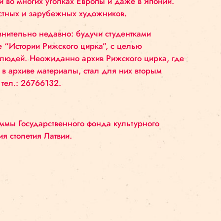
 данный момент Габриэл выступает как иллюзион
ижской цирковой школы.
рка Алексей Смолов, чья профессиональная деятел
оровительному спорту со специализацией на лече
итационной работой, и все же, стремление к своб
го искусства вышло на первый план. В качестве а
лении “Faux Pas”, где цирковое искусство перепле
в Латвии, но и во многих уголках Европы и даже в
х проектах местных и зарубежных художников.
казались сравнительно недавно: будучи студентка
тие в проекте “Истории Рижского цирка”, с целью
нных с цирком людей. Неожиданно архив Рижского 
ют найденные в архиве материалы, стал для них в
arita@cirks.lv
, тел.: 26766132.