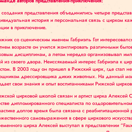
Продолжительность представления:
1 ч 20 мин
Язык представления:
латышский
О команде авторов представления-приключения
Для создания представления объединились чет
Индивидуальная история и персональная связь
локации в приключение.
Художник со сценическим именем Габриэль Гот и
9-летнем возрасте он учился жонглировать раз
цирковым дисциплинам, а летом нередко орга
детей из своего двора. Неиссякаемый интерес Г
артистом. В 2003 году он пришел в Рижский цирк