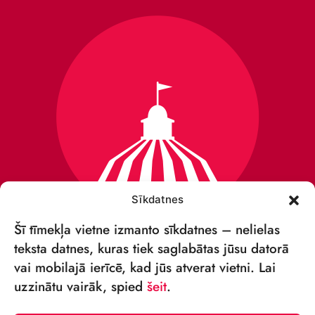
Sīkdatnes
Šī tīmekļa vietne izmanto sīkdatnes – nelielas
teksta datnes, kuras tiek saglabātas jūsu datorā
vai mobilajā ierīcē, kad jūs atverat vietni. Lai
VSIA „RĪGAS CIRKS”
uzzinātu vairāk, spied
šeit
.
Merķeļa iela 4,