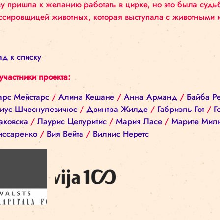
Дарья родилась в семье цирковых артистов, и 
сразу пришла к желанию работать в цирке, но э
дрессировщицей животных, которая выступала с
Назад к списку
Все участники проекта:
Айварс Мейстарс
/
Алина Кешане
/
Анна Арма
Дариус Шчеснулевичюс
/
Дзинтра Жилде
/
Габ
Гиртаковска
/
Лаурис Цепуритис
/
Мария Ласе
Комиссаренко
/
Вия Вейта
/
Вилнис Неретс