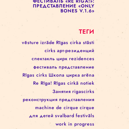
ПРЕДСТАВЛЕНИЕ «ENCORE
UNE FOIS»
ФЕСТИВАЛЬ RE RĪGA! 17–21
АВГУСТА
ФЕСТИВАЛЬ «RE RIGA!»:
ПРЕДСТАВЛЕНИЕ «UP TO
THIS POINT»
ФЕСТИВАЛЬ «RE RIGA!»:
ПРЕДСТАВЛЕНИЕ «ONLY
BONES V.1.6»
ТЕГИ
vēsture
izrāde
Rīgas cirka stāsti
cirks
арт-резиденций
спектакль
цирк
rezidences
фестиваль
представление