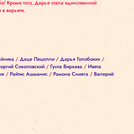
жизнь в цирке всегда была для нее повседневност
то была судьба! Кроме того, Дарья стала единстве
 животными и в варьете.
нд
/
Байба Рейника
/
Даце Пецолли
/
Дарья Голо
риэль Гот
/
Георгий Соколовский
/
Гунта Виркава
/
Марите Милне
/
Райтис Ашманис
/
Рамона Сниег