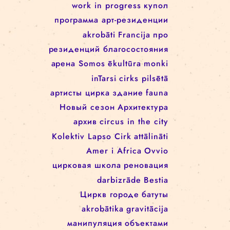
Rīgas cirks
Школа цирка
arēna
Re Rīga!
Rīgas cirkā notiek
Занятия
rigascirks
реконструкция
представления
machine de cirque
cirque
для детей
svalbard
festivāls
work in progress
work in progress
купол
программa арт-резиденции
akrobāti
Francija
про
резиденций благосостояния
арена
Somos
ēkultūra
monki
inTarsi
cirks pilsētā
артисты цирка
здание
fauna