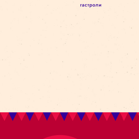
Новый сезон
Архитектурa
архив
circus in the city
Kolektiv Lapso Cirk
attālināti
Amer i Africa
Ovvio
цирковая школа
реновация
darbizrāde
Bestia
Циркв городе
батуты
akrobātika
gravitācija
манипуляция
объектами
гастроли