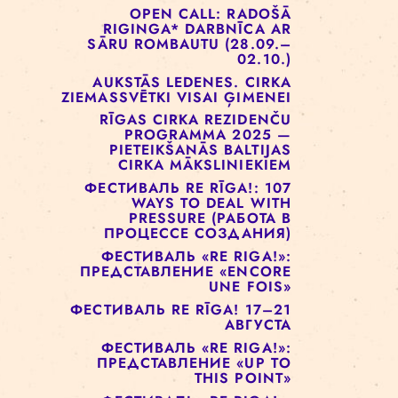
ОТКРЫТЫХ ДВЕРЕЙ!
РИЖСКАЯ ЦИРКОВАЯ
ШКОЛА РЕАЛИЗУЕТ ПРОЕКТ
СОЦИАЛЬНОГО ЦИРКА ДЛЯ
ДЕТЕЙ
OPEN CALL: RADOŠĀ
RIGINGA* DARBNĪCA AR
SĀRU ROMBAUTU (28.09.–
02.10.)
AUKSTĀS LEDENES. CIRKA
ZIEMASSVĒTKI VISAI ĢIMENEI
RĪGAS CIRKA REZIDENČU
PROGRAMMA 2025 —
PIETEIKŠANĀS BALTIJAS
CIRKA MĀKSLINIEKIEM
ФЕСТИВАЛЬ RE RĪGA!: 107
WAYS TO DEAL WITH
PRESSURE (РАБОТА В
ПРОЦЕССЕ СОЗДАНИЯ)
ФЕСТИВАЛЬ «RE RIGA!»: