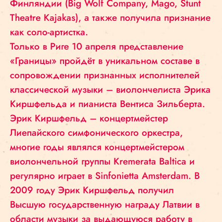
Финляндии (Big Wolf Company, Mago, Stunt
Theatre Kajakas), а также получила признание
как соло-артистка.
Только в Риге 10 апреля представление
«Границы» пройдёт в уникальном составе в
сопровождении признанных исполнителей
классической музыки – виолончелиста Эрика
Киршфельда и пианиста Вентиса Зильберта.
Эрик Киршфельд – концертмейстер
Лиепайского симфонического оркестра,
многие годы являлся концертмейстером
виолончельной группы Kremerata Baltica и
регулярно играет в Sinfonietta Amsterdam. В
2009 году Эрик Киршфельд получил
Высшую государственную награду Латвии в
области музыки за выдающуюся работу в