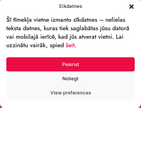
Sīkdatnes
Šī tīmekļa vietne izmanto sīkdatnes – nelielas
teksta datnes, kuras tiek saglabātas jūsu datorā
vai mobilajā ierīcē, kad jūs atverat vietni. Lai
VSIA „RĪGAS CIRKS”
uzzinātu vairāk, spied
šeit
.
Merķeļa iela 4,
Rīga, LV-1050 Latvija
Piekrist
Reģ. nr: 40003027789
Noliegt
ТЕЛЕФОН:
View preferences
+371 67213479
ЭЛ. ПОЧТА:
cirks@cirks.lv