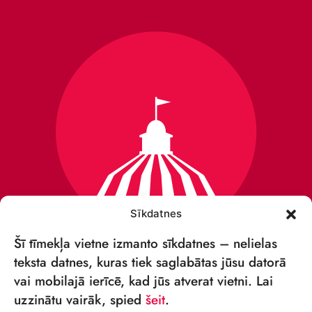
Sīkdatnes
Šī tīmekļa vietne izmanto sīkdatnes – nelielas
teksta datnes, kuras tiek saglabātas jūsu datorā
vai mobilajā ierīcē, kad jūs atverat vietni. Lai
VSIA „RĪGAS CIRKS”
uzzinātu vairāk, spied
šeit
.
Merķeļa iela 4,