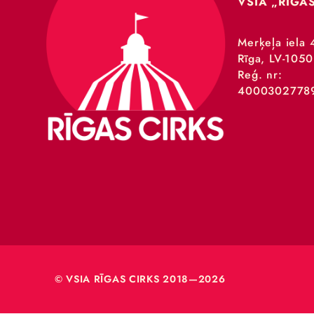
VSIA 
Merķeļa
Rīga, L
Reģ. nr
40003