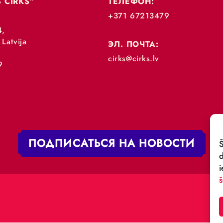
„RĪGAS CIRKS”
ТЕЛЕФОН:
+371 67213479
 iela 4,
V-1050 Latvija
ЭЛ. ПОЧТА:
:
cirks@cirks.lv
027789
ПОДПИСАТЬСЯ НА НОВ