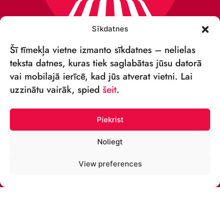
Sīkdatnes
Šī tīmekļa vietne izmanto sīkdatnes – nelielas
teksta datnes, kuras tiek saglabātas jūsu datorā
vai mobilajā ierīcē, kad jūs atverat vietni. Lai
VSIA „RĪGAS CIRKS”
uzzinātu vairāk, spied
šeit
.
Merķeļa iela 4,
Rīga, LV-1050 Latvija
Piekrist
Reģ. nr: 40003027789
Noliegt
ТЕЛЕФОН:
View preferences
+371 67213479
ЭЛ. ПОЧТА: