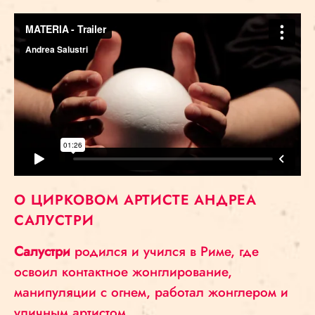
О ЦИРКОВОМ АРТИСТЕ АНДРЕА
САЛУСТРИ
Салустри
родился и учился в Риме, где
освоил контактное жонглирование,
манипуляции с огнем, работал жонглером и
уличным артистом.