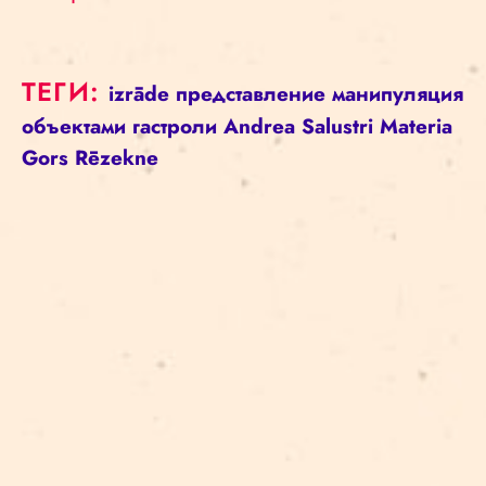
ТЕГИ:
izrāde
представление
манипуляция
объектами
гастроли
Andrea Salustri
Materia
Gors
Rēzekne