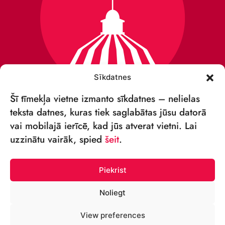
Sīkdatnes
Šī tīmekļa vietne izmanto sīkdatnes – nelielas
teksta datnes, kuras tiek saglabātas jūsu datorā
vai mobilajā ierīcē, kad jūs atverat vietni. Lai
VSIA „RĪGAS CIRKS”
uzzinātu vairāk, spied
šeit
.
Merķeļa iela 4,
Rīga, LV-1050 Latvija
Piekrist
Reģ. nr: 40003027789
Noliegt
ТЕЛЕФОН:
View preferences