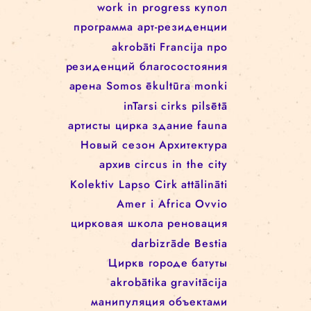
Rīgas cirks
Школа цирка
arēna
Re Rīga!
Rīgas cirkā notiek
Занятия
rigascirks
реконструкция
представления
machine de cirque
cirque
для детей
svalbard
festivāls
work in progress
work in progress
купол
программa арт-резиденции
akrobāti
Francija
про
резиденций благосостояния
арена
Somos
ēkultūra
monki
inTarsi
cirks pilsētā
артисты цирка
здание
fauna