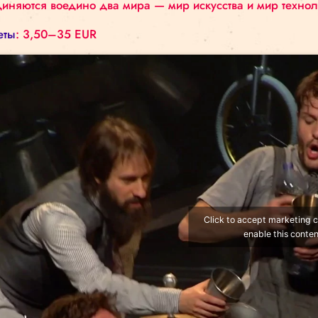
Объединение основано в 2013 году и сейчас ра
Винсентом Дибэ жонглёры и акоробаты Рафаэль
Лебрасер, создали концептуальное представле
соединяются воедино два мира — мир искусства 
Билеты
: 3,50–35 EUR