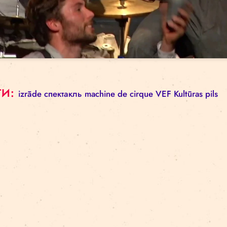
Click to 
ТЕГИ:
izrāde
спектакль
machine de cirque
VEF K