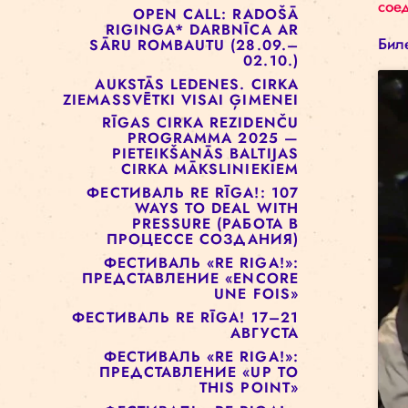
ОТКРЫТЫХ ДВЕРЕЙ!
РИЖСКАЯ ЦИРКОВАЯ
ШКОЛА РЕАЛИЗУЕТ ПРОЕКТ
СОЦИАЛЬНОГО ЦИРКА ДЛЯ
ДЕТЕЙ
OPEN CALL: RADOŠĀ
RIGINGA* DARBNĪCA AR
SĀRU ROMBAUTU (28.09.–
02.10.)
AUKSTĀS LEDENES. CIRKA
ZIEMASSVĒTKI VISAI ĢIMENEI
RĪGAS CIRKA REZIDENČU
PROGRAMMA 2025 —
PIETEIKŠANĀS BALTIJAS
CIRKA MĀKSLINIEKIEM
ФЕСТИВАЛЬ RE RĪGA!: 107
WAYS TO DEAL WITH
PRESSURE (РАБОТА В
ПРОЦЕССЕ СОЗДАНИЯ)
ФЕСТИВАЛЬ «RE RIGA!»: