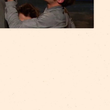
accept marketing cookies and
enable this content
ultūras pils