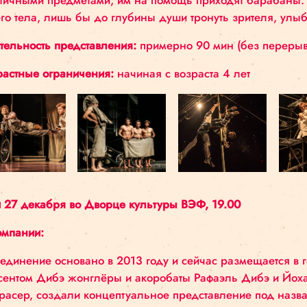
Эти выжившие из ума герои, иногда комично, ин
различными предметами, им на помощь приходят
своего тела, лишь бы до глубины души тронуть 
Длительность представления
:
примерно 90 мин 
Возрастные ограничения:
начиная с возраста 4 
26 и 27 декабря во Дворце культуры ВЭФ, 19.0
О компании
: