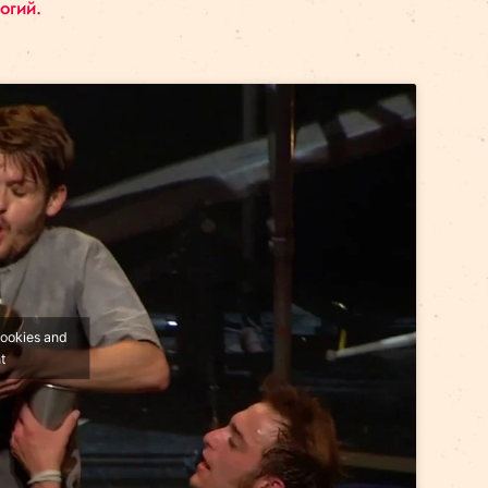
змещается в городе Квебек. Во главе с основателе
 Дибэ и Йохан Трепаньер, а также перкусионист 
ние под названием «
Machine de cirque»
, в котором
и мир технологий.