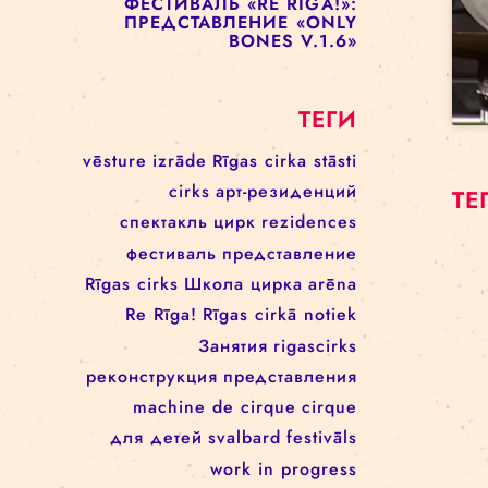
ПРЕДСТАВЛЕНИЕ «ENCORE
UNE FOIS»
ФЕСТИВАЛЬ RE RĪGA! 17–21
АВГУСТА
ФЕСТИВАЛЬ «RE RIGA!»:
ПРЕДСТАВЛЕНИЕ «UP TO
THIS POINT»
ФЕСТИВАЛЬ «RE RIGA!»:
ПРЕДСТАВЛЕНИЕ «ONLY
BONES V.1.6»
ТЕГИ
vēsture
izrāde
Rīgas cirka stāsti
cirks
арт-резиденций
спектакль
цирк
rezidences
фестиваль
представление