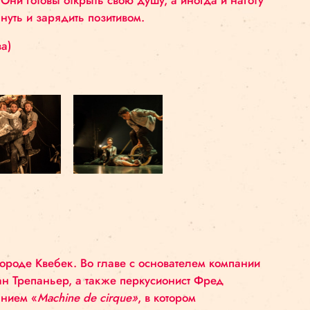
огда с ностальгией, но всегда мастерски жонглиру
 барабаны. Они готовы открыть свою душу, а иног
зрителя, улыбнуть и зарядить позитивом.
(без перерыва)
лет
0