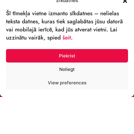
Sīkdatnes
Šī tīmekļa vietne izmanto sīkdatnes – nelielas
teksta datnes, kuras tiek saglabātas jūsu datorā
vai mobilajā ierīcē, kad jūs atverat vietni. Lai
VSIA „RĪGAS CIRKS”
uzzinātu vairāk, spied
šeit
.
Merķeļa iela 4,
Rīga, LV-1050 Latvija
Piekrist
Reģ. nr: 40003027789
Noliegt
ТЕЛЕФОН:
View preferences
+371 67213479
ЭЛ. ПОЧТА:
cirks@cirks.lv