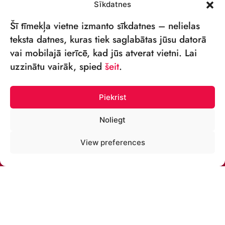
Sīkdatnes
Šī tīmekļa vietne izmanto sīkdatnes – nelielas
teksta datnes, kuras tiek saglabātas jūsu datorā
vai mobilajā ierīcē, kad jūs atverat vietni. Lai
VSIA „RĪGAS CIRKS”
uzzinātu vairāk, spied
šeit
.
Merķeļa iela 4,
Rīga, LV-1050 Latvija
Piekrist
Reģ. nr: 40003027789
Noliegt
ТЕЛЕФОН:
View preferences
+371 67213479
ЭЛ. ПОЧТА:
cirks@cirks.lv