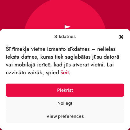
Sīkdatnes
Šī tīmekļa vietne izmanto sīkdatnes – nelielas
teksta datnes, kuras tiek saglabātas jūsu datorā
vai mobilajā ierīcē, kad jūs atverat vietni. Lai
uzzinātu vairāk, spied
šeit
.
Piekrist
VSIA „RĪGAS CIRKS”
Noliegt
Merķeļa iela 4,
View preferences
Rīga, LV-1050 Latvija