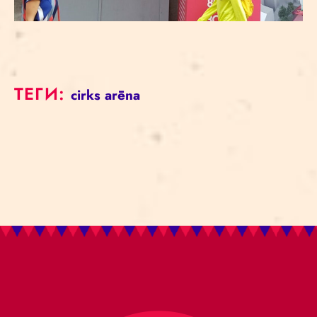
ТЕГИ:
cirks
arēna