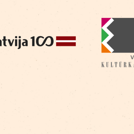
Дариус Шчеснулевичюс
/
Дзинтра Жилде
/
Габ
Гиртаковска
/
Лаурис Цепуритис
/
Мария Ласе
Комиссаренко
/
Вия Вейта
/
Вилнис Неретс