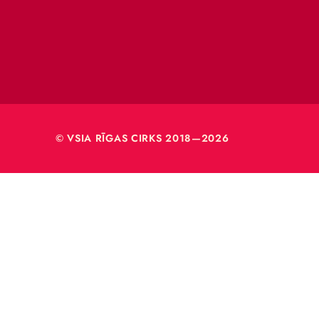
VSIA 
Merķeļa
Rīga, L
Reģ. nr
40003