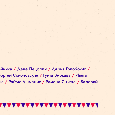
нд
/
Байба Рейника
/
Даце Пецолли
/
Дарья Голо