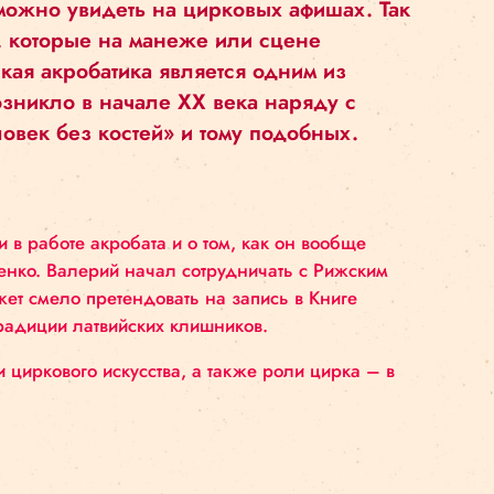
ИССАРЕНКО
ова часто можно увидеть на цирковых афи
акробатика, которые на манеже или сцене
тя пластическая акробатика является одним
«каучук» возникло в начале XX века наря
овек», «человек без костей» и тому подоб
значении йоги в работе акробата и о том, как он в
рий Комиссаренко. Валерий начал сотрудничать с
, который может смело претендовать на запись в К
одолжателем традиции латвийских клишников.
ях и сущности циркового искусства, а также роли 