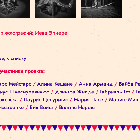
жизни как артиста, так и зрителя.
Автор фотографий: Иева Эпнере
Назад к списку
Все участники проекта:
Айварс Мейстарс
/
Алина Кешане
/
Анна Арма