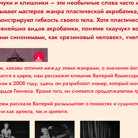
ВАЛЕРИЙ КОМ
Каучуки и клишники – эти необычные сл
называют мастеров жанра пластической 
демонстрируют гибкость своего тела. Хо
древнейших видов акробатики, понятие 
такими синонимами, как «резиновый чел
О том, каковы отличия между этими жанрами, о 
оказался в цирке, нам расскажет клишник Вале
цирком в 2008 году, здесь он разработал номер
рекордов Гиннеса. Кроме того, он считается пр
В своем рассказе Валерий размышляет о тонкост