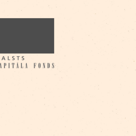
риэль Гот
/
Георгий Соколовский
/
Гунта Виркава
/
Марите Милне
/
Райтис Ашманис
/
Рамона Сниег