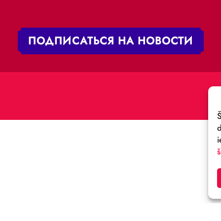
„RĪGAS CIRKS”
ТЕЛЕФОН:
+371 67213479
 iela 4,
V-1050 Latvija
ЭЛ. ПОЧТА:
:
cirks@cirks.lv
027789
ПОДПИСАТЬСЯ НА НОВ