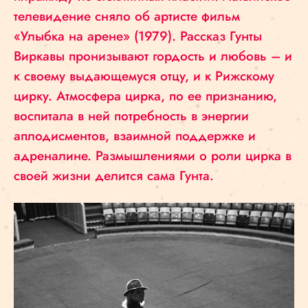
телевидение сняло об артисте фильм
«Улыбка на арене» (1979). Рассказ Гунты
Виркавы пронизывают гордость и любовь – и
к своему выдающемуся отцу, и к Рижскому
цирку. Атмосфера цирка, по ее признанию,
воспитала в ней потребность в энергии
аплодисментов, взаимной поддержке и
адреналине. Размышлениями о роли цирка в
своей жизни делится сама Гунта.