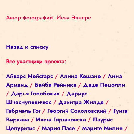
Автор фотографий: Иева Эпнере
Назад к списку
Все участники проекта:
Айварс Мейстарс
/
Алина Кешане
/
Анна
Арманд
/
Байба Рейника
/
Даце Пецолли
/
Дарья Голобоких
/
Дариус
Шчеснулевичюс
/
Дзинтра Жилде
/
Габриэль Гот
/
Георгий Соколовский
/
Гунта
Виркава
/
Ивета Гиртаковска
/
Лаурис
Цепуритис
/
Мария Ласе
/
Марите Милне
/