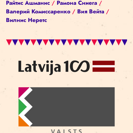
Райтис Ашманис
/
Рамона Сниега
/
Валерий Комиссаренко
/
Вия Вейта
/
Вилнис Неретс