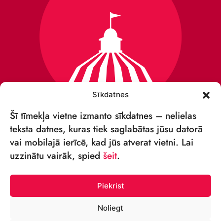
Sīkdatnes
Šī tīmekļa vietne izmanto sīkdatnes – nelielas
teksta datnes, kuras tiek saglabātas jūsu datorā
vai mobilajā ierīcē, kad jūs atverat vietni. Lai
VSIA „RĪGAS CIRKS”
uzzinātu vairāk, spied
šeit
.
Merķeļa iela 4,
Rīga, LV-1050 Latvija
Piekrist
Reģ. nr: 40003027789
Noliegt