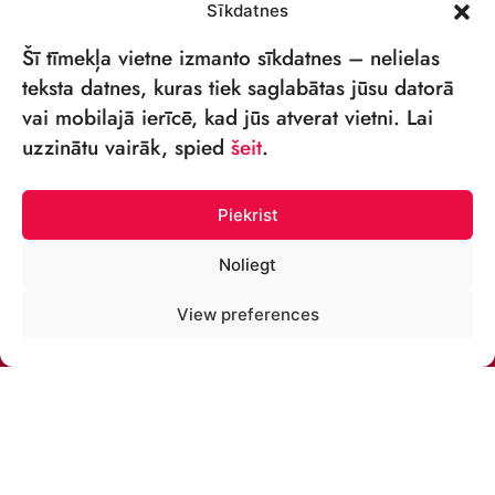
Sīkdatnes
Šī tīmekļa vietne izmanto sīkdatnes – nelielas
teksta datnes, kuras tiek saglabātas jūsu datorā
vai mobilajā ierīcē, kad jūs atverat vietni. Lai
VSIA „RĪGAS CIRKS”
uzzinātu vairāk, spied
šeit
.
Merķeļa iela 4,
Rīga, LV-1050 Latvija
Piekrist
Reģ. nr: 40003027789
Noliegt
ТЕЛЕФОН:
View preferences
+371 67213479
ЭЛ. ПОЧТА:
cirks@cirks.lv