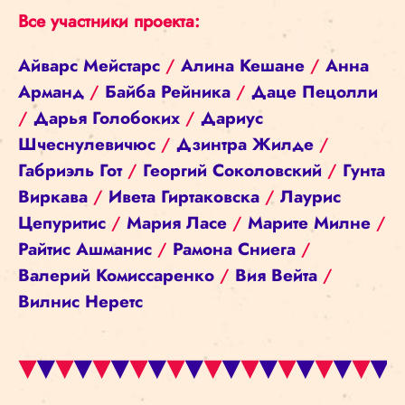
Все участники проекта:
Айварс Мейстарс
/
Алина Кешане
/
Анна
Арманд
/
Байба Рейника
/
Даце Пецолли
/
Дарья Голобоких
/
Дариус
Шчеснулевичюс
/
Дзинтра Жилде
/
Габриэль Гот
/
Георгий Соколовский
/
Гунта
Виркава
/
Ивета Гиртаковска
/
Лаурис
Цепуритис
/
Мария Ласе
/
Марите Милне
/
Райтис Ашманис
/
Рамона Сниега
/
Валерий Комиссаренко
/
Вия Вейта
/
Вилнис Неретс