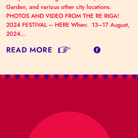
Garden, and various other city locations.
PHOTOS AND VIDEO FROM THE RE RIGA!
2024 FESTIVAL – HERE When: 13–17 August,
2024…
READ MORE