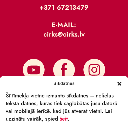
+371 67213479
E-MAIL:
cirks@cirks.lv
Sīkdatnes
Šī tīmekļa vietne izmanto sīkdatnes – nelielas
teksta datnes, kuras tiek saglabātas jūsu datorā
vai mobilajā ierīcē, kad jūs atverat vietni. Lai
SUBSCRIBE TO NEWS
uzzinātu vairāk, spied
šeit
.