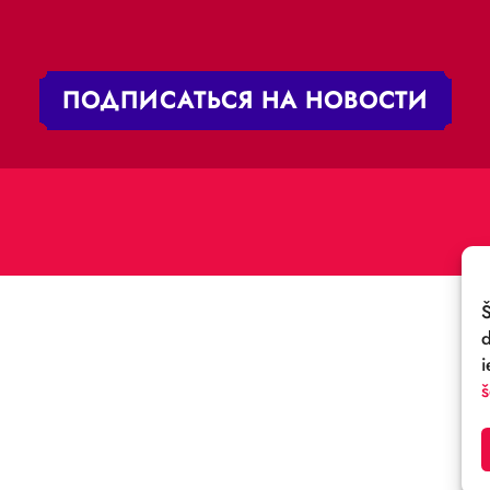
 iela 4,
V-1050 Latvija
ЭЛ. ПОЧТА:
:
cirks@cirks.lv
027789
ПОДПИСАТЬСЯ НА НОВ