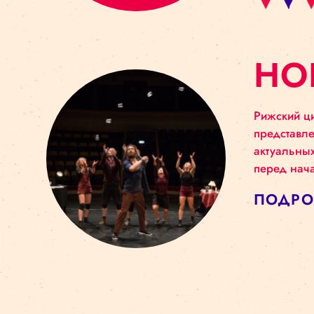
Н
Риж
пре
акт
пере
ПО