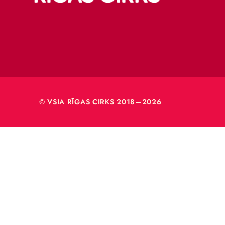
Merķeļa
Rīga, L
Reģ. nr
40003
© VSIA RĪGAS CIRKS 2018—2026