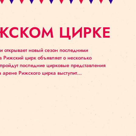
В РИЖСКОМ ЦИ
льный подряд и открывает новый сезон последними
еннего сезона Рижский цирк объявляет о несколь
 здании цирка пройдут последние цирковые предст
ря, в 19:00, на арене Рижского цирка выступит…