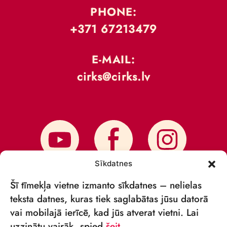
PHONE:
+371 67213479
E-MAIL:
cirks@cirks.lv
Sīkdatnes
Šī tīmekļa vietne izmanto sīkdatnes – nelielas
teksta datnes, kuras tiek saglabātas jūsu datorā
vai mobilajā ierīcē, kad jūs atverat vietni. Lai
SUBSCRIBE TO NEWS
uzzinātu vairāk, spied
šeit
.