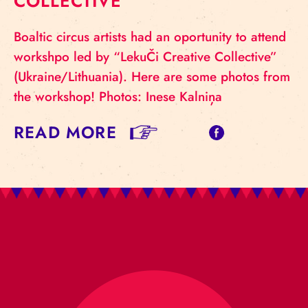
COLLECTIVE
Boaltic circus artists had an oportunity to attend
workshpo led by “LekuČi Creative Collective”
(Ukraine/Lithuania). Here are some photos from
the workshop! Photos: Inese Kalniņa
READ MORE