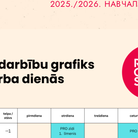
ький цирк отримав ліцензію Ризького самоврядува
ецтва”, тому оплату занять для неповнолітніх дітей
арації.
2025./2026.