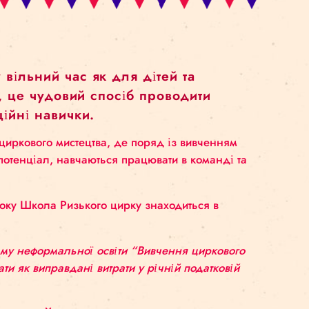
заняття у вільний час як для дітей та
 нашу думку, це чудовий спосіб проводи
а комунікаційні навички.
есне пізнання циркового мистецтва, де поряд із ви
 свій творчий потенціал, навчаються працювати в к
обі.
 вересня 2020 року Школа Ризького цирку знаходить
лю, 25.