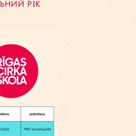
ння на програму неформальної освіти “Вивчення ц
 можна подавати як виправдані витрати у річній по
 НАВЧАЛЬНИЙ РІК