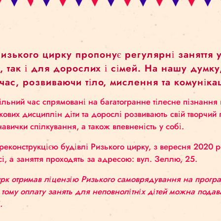
ла Ризького цирку пропонує регулярні 
літків, так і для дорослих і сімей. На
ьний час, розвиваючи тіло, мислення т
ття у вільний час спрямовані на багатогранне тіл
их циркових дисциплін діти та дорослі розвивають
ивати навички спілкування, а також впевненість у с
’язку з реконструкцією будівлі Ризького цирку, з
скалнсі, а заняття проходять за адресою: вул. Зел