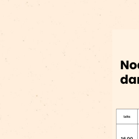
Риз
мист
декл