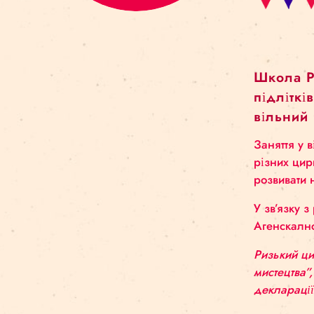
Шко
під
віл
Заня
різн
розв
У зв
Аген