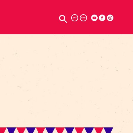
LAT
ENG
Я
ЛИХ